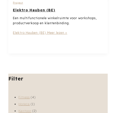
Project
Elektro Hauben (BE)
Een multifunctionele winkelruimte voor workshops,
productverkoop en klantenbinding.
Elektro Hauben (BE)
Meer lezen »
Filter
Fitness
(4)
Horeca
(1)
Kantoor
(2)