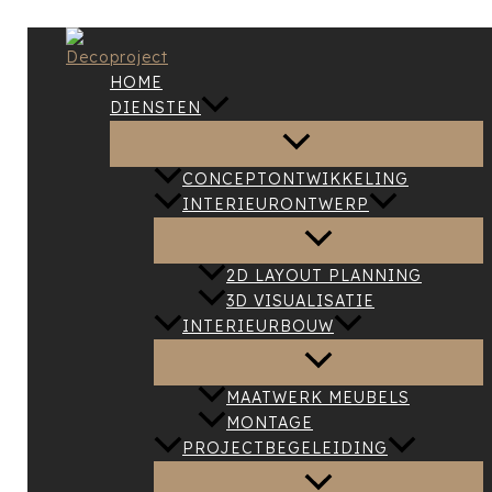
Ga naar de inhoud
HOME
DIENSTEN
CONCEPTONTWIKKELING
INTERIEURONTWERP
2D LAYOUT PLANNING
3D VISUALISATIE
Healthclub Wellactief
Rebranding, ontwerp en realisatie
INTERIEURBOUW
MAATWERK MEUBELS
MONTAGE
PROJECTBEGELEIDING