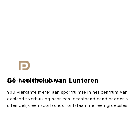
Dé healthclub van Lunteren
Sportschool WellActief
900 vierkante meter aan sportruimte in het centrum van L
geplande verhuizing naar een leegstaand pand hadden wi
uiteindelijk een sportschool ontstaan met een groepsles