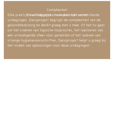
Complexiteit
Elke praktijk heeft dagelijks te maken met verschillende
De uitdagingen in een praktijkruimte
uitdagingen. Decoproject begrijpt de complexiteit van de
gezondheidszorg en denkt graag met u mee. Of het nu gaat
om het creëren van logische looproutes, het realiseren van
een uitnodigende sfeer voor patiënten of het naleven van
strenge hygiënevoorschriften, Decoproject helpt u graag bij
het vinden van oplossingen voor deze uitdagingen!