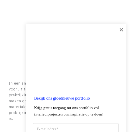
Toekomstvisie
In een snel veranderende zorgomgeving is het belangrijk om
Een toekomstgerichte praktijkinrichting
vooruit te kijken. Bij Decoproject ontwerpen we
praktijkinrichtingen die klaar zijn voor de toekomst. We
Bekijk ons gloednieuwe portfolio
maken gebruik van innovatieve technologieën en duurzame
materialen. Samen zorgen we ervoor dat uw
Krijg gratis toegang tot ons portfolio vol 
praktijkinrichting zowel innovatief als toekomstbestendig
interieurprojecten om inspiratie op te doen!
is.