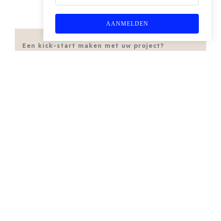
AANMELDEN
Een kick-start maken met uw project?
Van een eigentijds interieurontwerp en maatwerk
projectverlichting tot een turnkey projectinrichting:
wij hebben alle disciplines in huis voor een passende
interieuroplossing. In een vrijblijvend
kennismakingsgesprek verkennen we uw
bedrijfsstrategie en toekomstvisie, zodat we samen een
plan kunnen ontwikkelen dat het succes van uw
organisatie versterkt.
Ontdek hoe wij uw bedrijf
naar een hoger niveau kunnen tillen met een
doordachte interieurinrichting!
NEEM CONTACT OP