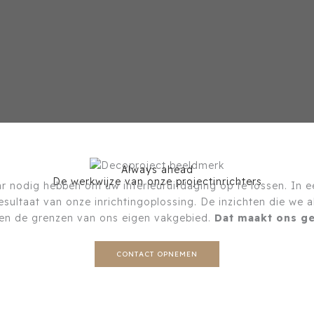
Always ahead
De werkwijze van onze projectinrichters
r nodig hebben om uw interieuruitdaging op te lossen. In e
esultaat van onze inrichtingoplossing. De inzichten die we 
en de grenzen van ons eigen vakgebied.
Dat maakt ons ge
CONTACT OPNEMEN