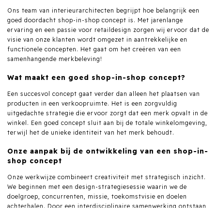
Ons team van interieurarchitecten begrijpt hoe belangrijk een
goed doordacht shop-in-shop concept is. Met jarenlange
ervaring en een passie voor retaildesign zorgen wij ervoor dat de
visie van onze klanten wordt omgezet in aantrekkelijke en
functionele concepten. Het gaat om het creëren van een
samenhangende merkbeleving!
Wat maakt een goed shop-in-shop concept?
Een succesvol concept gaat verder dan alleen het plaatsen van
producten in een verkoopruimte. Het is een zorgvuldig
uitgedachte strategie die ervoor zorgt dat een merk opvalt in de
winkel. Een goed concept sluit aan bij de totale winkelomgeving,
terwijl het de unieke identiteit van het merk behoudt.
Onze aanpak bij de ontwikkeling van een shop-in-
shop concept
Onze werkwijze combineert creativiteit met strategisch inzicht.
We beginnen met een design-strategiesessie waarin we de
doelgroep, concurrenten, missie, toekomstvisie en doelen
achterhalen. Door een interdisciplinaire samenwerking ontstaan
unieke ideeën die wij vervolgens vertalen naar een concreet