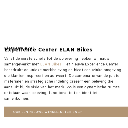
Fietsenwinkel
Experience Center ELAN Bikes
Vanaf de eerste schets tot de oplevering hebben wij nauw
samengewerkt met
ELAN Bikes
. Het nieuwe Experience Center
benadrukt de unieke merkbeleving en biedt een winkelomgeving
die klanten inspireert en activeert. De combinatie van de juiste
materialen en strategische indeling creëert een beleving die
aansluit bij de visie van het merk. Zo is een dynamische ruimte
ontstaan waar beleving, functionaliteit en identiteit
samenkomen.
OOK EEN NIEUWE WINKELINRICHTING?