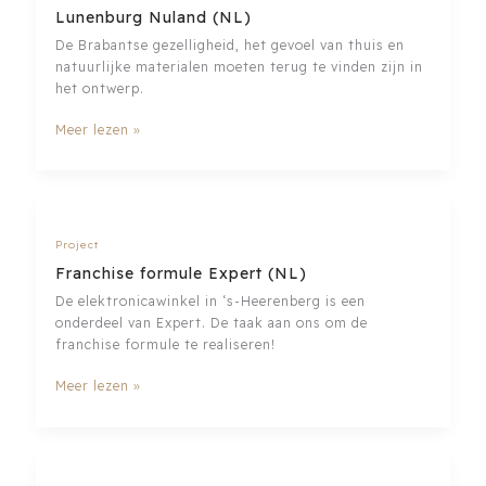
Lunenburg Nuland (NL)
De Brabantse gezelligheid, het gevoel van thuis en
natuurlijke materialen moeten terug te vinden zijn in
het ontwerp.
Lunenburg
Meer lezen »
Nuland
(NL)
Project
Franchise formule Expert (NL)
De elektronicawinkel in ‘s-Heerenberg is een
onderdeel van Expert. De taak aan ons om de
franchise formule te realiseren!
Franchise
Meer lezen »
formule
Expert
(NL)