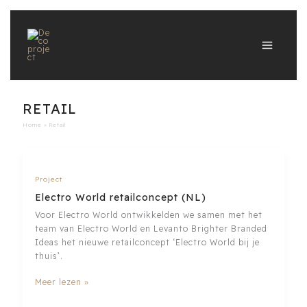
Ga
naar
de
inhoud
RETAIL
Home
Retail
Project
Electro World retailconcept (NL)
Voor Electro World ontwikkelden we samen met het
team van Electro World en Levanto Brighter Branded
Ideas het nieuwe retailconcept ‘Electro World bij je
thuis’.
Electro
Meer lezen »
World