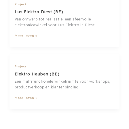
Project
Lus Elektro Diest (BE)
Van ontwerp tot realisatie: een sfeervolle
elektronicawinkel voor Lus Elektro in Diest.
Lus
Meer lezen »
Elektro
Diest
(BE)
Project
Elektro Hauben (BE)
Een multifunctionele winkelruimte voor workshops,
productverkoop en klantenbinding.
Elektro
Meer lezen »
Hauben
(BE)