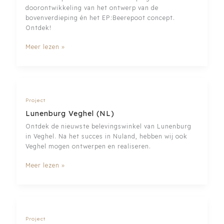
doorontwikkeling van het ontwerp van de
bovenverdieping én het EP:Beerepoot concept.
Ontdek!
EP:Beerepoot
Meer lezen »
Hoorn
(NL)
Project
Lunenburg Veghel (NL)
Ontdek de nieuwste belevingswinkel van Lunenburg
in Veghel. Na het succes in Nuland, hebben wij ook
Veghel mogen ontwerpen en realiseren.
Lunenburg
Meer lezen »
Veghel
(NL)
Project