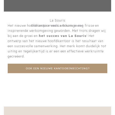
La Souris
Het nieuwe hoofdkantoor van La Souris is een frisse en
Een inspirerende werkomgeving
inspirerende werkomgeving geworden. Met trots dragen wij
bij aan de groei en
het succes van La Souris
! Het
ontwerp van het nieuwe hoofdkantoor is het resultaat van
een succesvolle samenwerking. Het merk komt duidelijk tot
uiting en tegelijkertijd is er een een effectieve werkruimte
gecreëerd.
OOK EEN NIEUWE KANTOORINRICHTING?