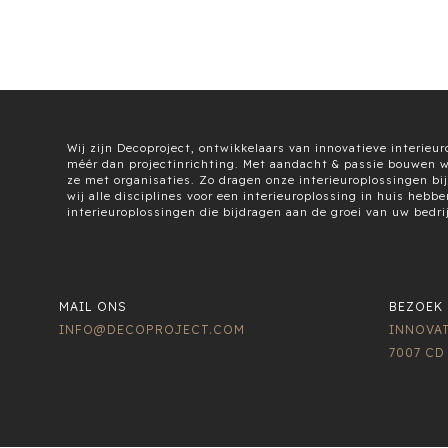
Wij zijn Decoproject, ontwikkelaars van innovatieve interie
méér dan projectinrichting. Met aandacht & passie bouwen w
ze met organisaties. Zo dragen onze interieuroplossingen bi
wij alle disciplines voor een interieuroplossing in huis heb
interieuroplossingen die bijdragen aan de groei van uw bedrij
MAIL ONS
BEZOEK
INFO@DECOPROJECT.COM
INNOVAT
7007 C