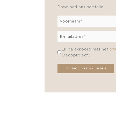
Download ons portfolio
Naam
(Vereist)
Voornaam
E-
mailadres*
(Vereist)
Privacybeleid
Ik ga akkoord met het
pri
(Vereist)
Decoproject.*
PORTFOLIO DOWNLOADEN