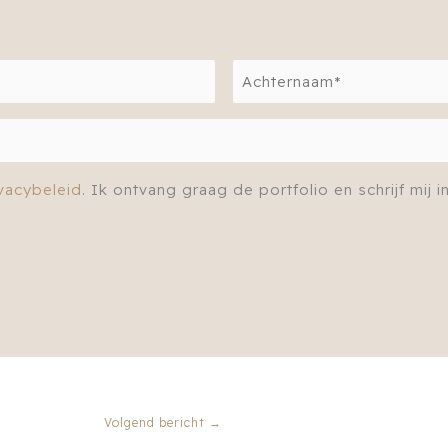
Achternaam
vacybeleid
. Ik ontvang graag de portfolio en schrijf mij 
Volgend bericht
→