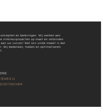
urconcepten en belevingen. Wij werken aan
e interieurprojecten op maat en verbinden
j aan uw succes! Wat ons uniek maakt is dat
ben. Wij bedenken, maken en optimaliseren
f.
 ONS
IEWEG 11
D DOETINCHEM