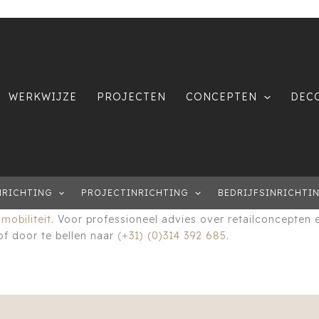
WERKWIJZE
PROJECTEN
CONCEPTEN
DEC
s nieuwste portfolio gelanceerd. Graag delen we deze uitg
NRICHTING
PROJECTINRICHTING
BEDRIJFSINRICHTI
rzicht van onze recente retailprojecten voor de consument
e
mobiliteit
. Voor professioneel advies over retailconcepten e
f door te bellen naar
(+31) (0)314 392 685
.