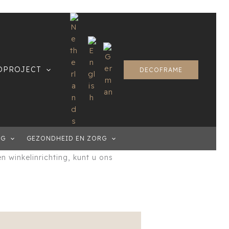
OPROJECT
DECOFRAME
ave hieronder met u! In deze
NG
GEZONDHEID EN ZORG
enelektronica. We hebben ook een
n winkelinrichting, kunt u ons