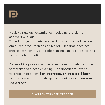
Ga
naar
de
inhoud
Maak van uw optiekwinkel een beleving die klanten
aantrekt & bindt
In de huidige competitieve markt is het niet voldoende
om alleen producten aan te bieden. Het draait om het
creëren van een ervaring die klanten aantrekt, betrokken
maakt en hen bindt.
De inrichting van uw winkel speelt een cruciale rol in het
versterken van deze ervaring. Een doordacht interieur
vergroot niet alleen
het vertrouwen van de klant
,
maar kan ook direct bijdragen aan
het verhogen van
uw omzet
.
PLAN EEN TERUGBELVERZOEK