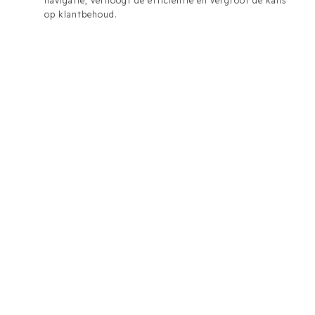
navigatie, verhoogt de efficiëntie en vergroot de kans
op klantbehoud.